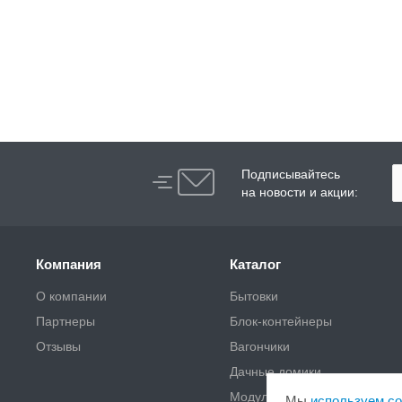
Подписывайтесь
на новости и акции:
Компания
Каталог
О компании
Бытовки
Партнеры
Блок-контейнеры
Отзывы
Вагончики
Дачные домики
Модульные здания
Мы
используем co