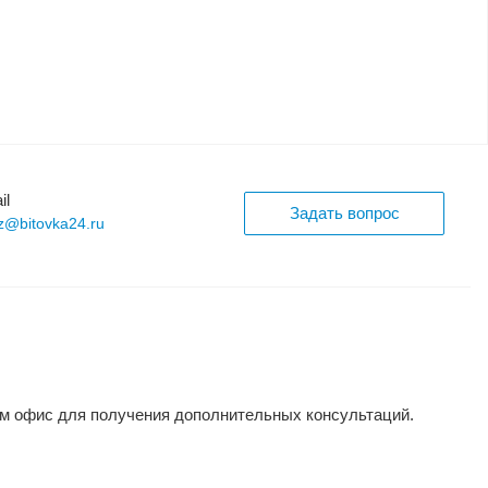
il
Задать вопрос
z@bitovka24.ru
ам офис для получения дополнительных консультаций.