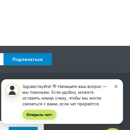
×
Наши контакты
Здравствуйте! 👋 Напишите ваш вопрос —
мы поможем. Если удобно, можете
+7 (844) 220-21-45
оставить номер снизу, чтобы мы могли
Пн. – Сб.: с 8:00 до 18:00
связаться с вами, если чат прервётся.
Вс.: с 8:00 до 14:00
Открыть чат
›
Волгоград, Портовская улица, 16