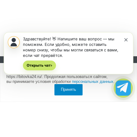
×
Здравствуйте! 👋 Напишите ваш вопрос — мы
поможем. Если удобно, можете оставить
номер снизу, чтобы мы могли связаться с вами,
если чат прервётся.
Открыть чат
Подписывайтесь на новости и акции:
›
Мы
используем cookies
для быстрой и удобной работы сайта
https://bitovka24.ru/. Продолжая пользоваться сайтом,
вы принимаете условия обработки
персональных данных
.
Принять
Компания
О компании
Партнеры