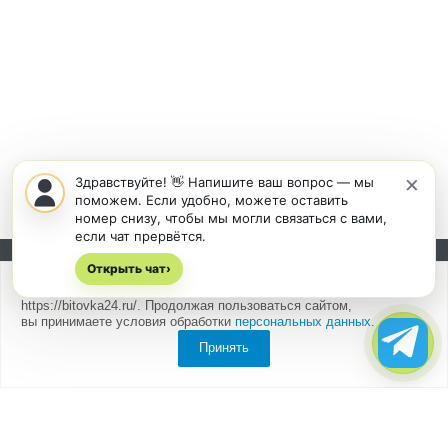
×
Здравствуйте! 👋 Напишите ваш вопрос — мы
поможем. Если удобно, можете оставить
номер снизу, чтобы мы могли связаться с вами,
если чат прервётся.
Открыть чат
Подписывайтесь на новости и акции:
›
Мы
используем cookies
для быстрой и удобной работы сайта
https://bitovka24.ru/. Продолжая пользоваться сайтом,
вы принимаете условия обработки
персональных данных
.
Принять
Компания