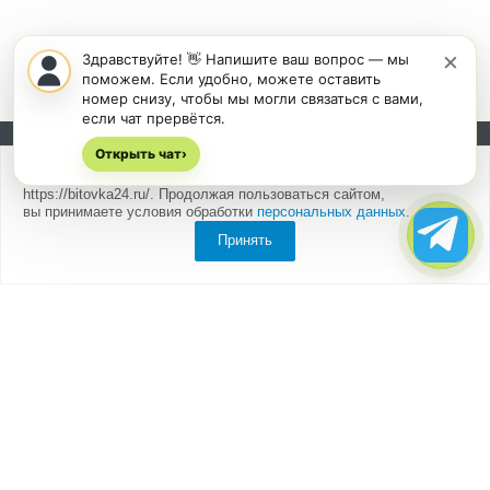
×
Здравствуйте! 👋 Напишите ваш вопрос — мы
поможем. Если удобно, можете оставить
номер снизу, чтобы мы могли связаться с вами,
если чат прервётся.
Открыть чат
Подписывайтесь на новости и акции:
›
Мы
используем cookies
для быстрой и удобной работы сайта
https://bitovka24.ru/. Продолжая пользоваться сайтом,
вы принимаете условия обработки
персональных данных
.
Принять
Компания
О компании
Партнеры
Отзывы
Каталог