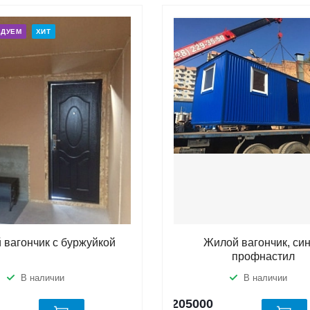
НДУЕМ
ХИТ
 вагончик с буржуйкой
Жилой вагончик, си
профнастил
В наличии
В наличии
205000