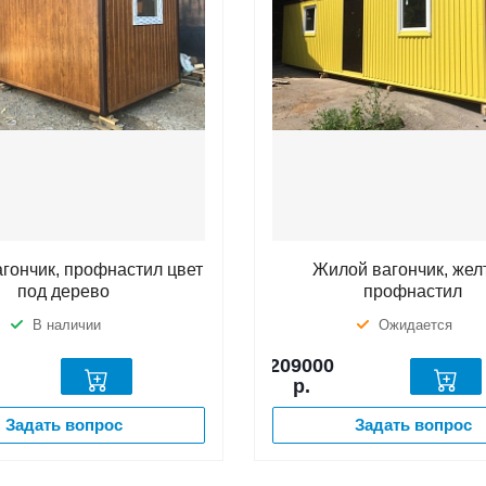
гончик, профнастил цвет
Жилой вагончик, же
под дерево
профнастил
В наличии
Ожидается
209000
р.
Задать вопрос
Задать вопрос