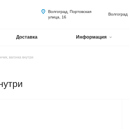
Волгоград, Портовская
Волгоград
улица, 16
Доставка
Информация
нчик, вагонка внутри
нутри